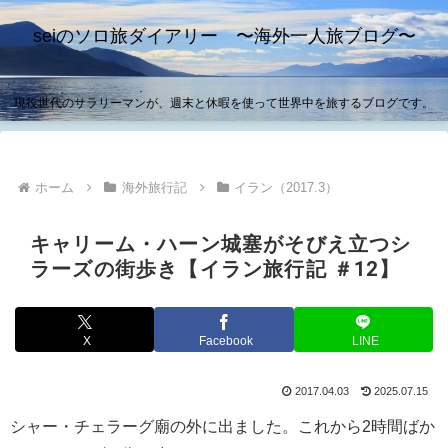
seiのソロ旅ダイアリー 〜海外一人旅ブログ〜
現役世代のサラリーマンが、週末と休暇を使って世界中を旅するブログです。
ホーム
海外旅行記
イラン（2017.3）
キャリーム・ハーン城塞がそびえ立つシ
ラーズの街歩き【イラン旅行記 ＃12】
X
Facebook
LINE
2017.04.03
2025.07.15
シャー・チェラーグ廟の外に出ました。これから2時間ばか