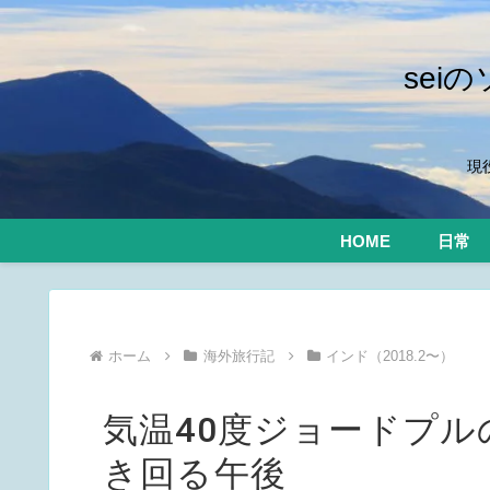
se
現
HOME
日常
ホーム
海外旅行記
インド（2018.2〜）
気温40度ジョードプ
き回る午後