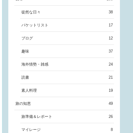
徒然な日々
38
バケットリスト
17
ブログ
12
趣味
37
海外情勢・雑感
24
読書
21
素人料理
19
旅の知恵
49
旅準備＆レポート
26
マイレージ
8