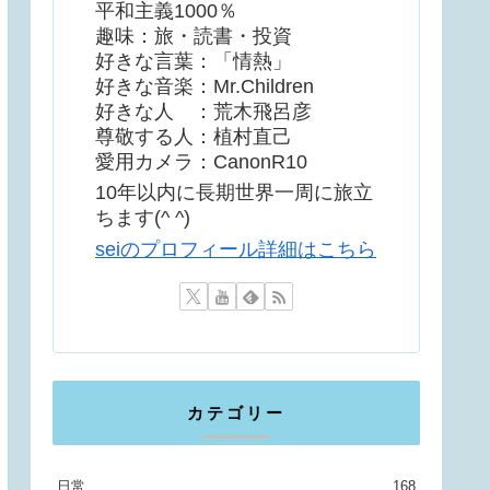
平和主義1000％
趣味：旅・読書・投資
好きな言葉：「情熱」
好きな音楽：Mr.Children
好きな人 ：荒木飛呂彦
尊敬する人：植村直己
愛用カメラ：CanonR10
10年以内に長期世界一周に旅立
ちます(^ ^)
seiのプロフィール詳細はこちら
カテゴリー
日常
168