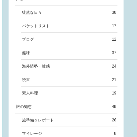
徒然な日々
38
バケットリスト
17
ブログ
12
趣味
37
海外情勢・雑感
24
読書
21
素人料理
19
旅の知恵
49
旅準備＆レポート
26
マイレージ
8