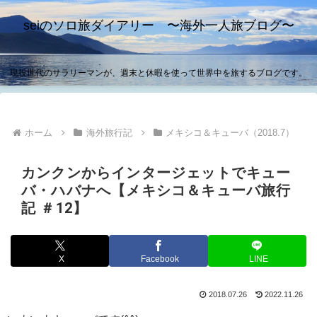
seiのソロ旅ダイアリー 〜海外一人旅ブログ〜
現役世代のサラリーマンが、週末と休暇を使って世界中を旅するブログです。
ホーム
海外旅行記
メキシコ＆キューバ（2018.7）
カンクンからインタージェットでキュー
バ・ハバナへ【メキシコ＆キューバ旅行
記 ＃12】
X
Facebook
LINE
2018.07.26
2022.11.26