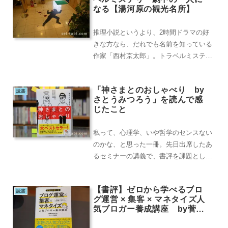
なる【湯河原の観光名所】
推理小説というより、2時間ドラマの好
きな方なら、だれでも名前を知っている
作家「西村京太郎」。トラベルミステリ
ーの第一人者として、数々の名作を生み
出し、その書籍は...
「神さまとのおしゃべり by
読書
さとうみつろう」を読んで感
じたこと
私って、心理学、いや哲学のセンスない
のかな、と思った一冊。先日出席したあ
るセミナーの講義で、書評を課題として
与えられた本である。正直、かなり、読
後感が混乱してい...
【書評】ゼロから学べるブロ
読書
グ運営 × 集客 × マネタイズ人
気ブロガー養成講座 by菅家
伸