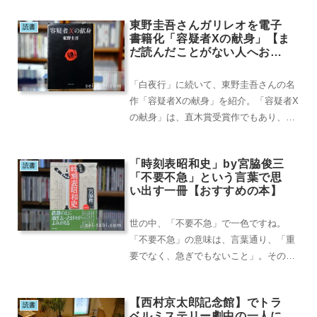
東野圭吾さんガリレオを電子
読書
書籍化「容疑者Xの献身」【ま
だ読んだことがない人へおす
すめ】
「白夜行」に続いて、東野圭吾さんの名
作「容疑者Xの献身」を紹介。「容疑者X
の献身」は、直木賞受賞作でもあり、東
野圭吾さんの作品においても、ベスト3
に挙げる方も多...
「時刻表昭和史」by宮脇俊三
読書
「不要不急」という言葉で思
い出す一冊【おすすめの本】
世の中、「不要不急」で一色ですね。
「不要不急」の意味は、言葉通り、「重
要でなく、急ぎでもないこと」。その基
準は、各々国民が考えること、というこ
とで、政府としても...
【西村京太郎記念館】でトラ
読書
ベルミステリー劇中の一人に