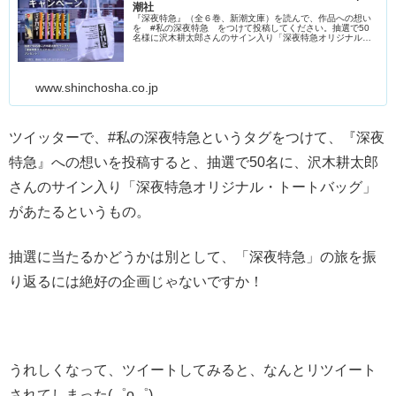
潮社
『深夜特急』（全６巻、新潮文庫）を読んで、作品への想い
を #私の深夜特急 をつけて投稿してください。抽選で50
名様に沢木耕太郎さんのサイン入り「深夜特急オリジナル・
トートバッグ」をプレゼント！
www.shinchosha.co.jp
ツイッターで、#私の深夜特急というタグをつけて、『深夜
特急』への想いを投稿すると、抽選で50名に、沢木耕太郎
さんのサイン入り「深夜特急オリジナル・トートバッグ」
があたるというもの。
抽選に当たるかどうかは別として、「深夜特急」の旅を振
り返るには絶好の企画じゃないですか！
うれしくなって、ツイートしてみると、なんとリツイート
されてしまった(゜o゜)