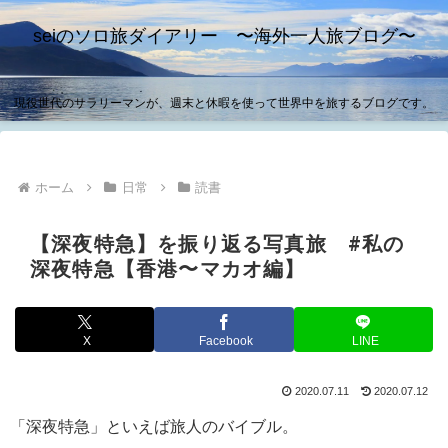
seiのソロ旅ダイアリー 〜海外一人旅ブログ〜
現役世代のサラリーマンが、週末と休暇を使って世界中を旅するブログです。
ホーム
日常
読書
【深夜特急】を振り返る写真旅 #私の
深夜特急【香港〜マカオ編】
X
Facebook
LINE
2020.07.11
2020.07.12
「深夜特急」といえば旅人のバイブル。