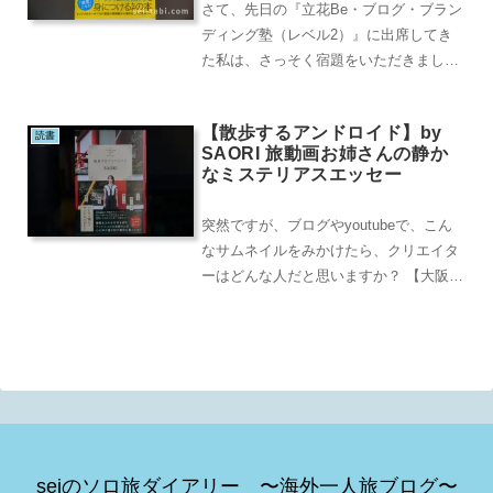
さて、先日の『立花Be・ブログ・ブラン
ディング塾（レベル2）』に出席してき
た私は、さっそく宿題をいただきまし
た。でも、ちょうど、ブログ運営の基礎
を学ぶための「い...
【散歩するアンドロイド】by
読書
SAORI 旅動画お姉さんの静か
なミステリアスエッセー
突然ですが、ブログやyoutubeで、こん
なサムネイルをみかけたら、クリエイタ
ーはどんな人だと思いますか？ 【大阪→
博多】青春18きっぷで博多まで行ってき
ました...
seiのソロ旅ダイアリー 〜海外一人旅ブログ〜