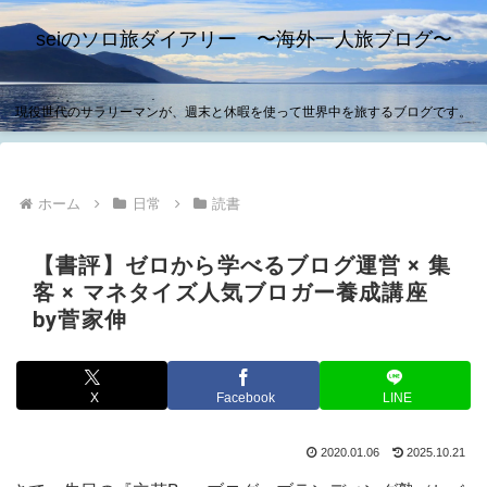
seiのソロ旅ダイアリー 〜海外一人旅ブログ〜
現役世代のサラリーマンが、週末と休暇を使って世界中を旅するブログです。
ホーム
日常
読書
【書評】ゼロから学べるブログ運営 × 集
客 × マネタイズ人気ブロガー養成講座
by菅家伸
X
Facebook
LINE
2020.01.06
2025.10.21