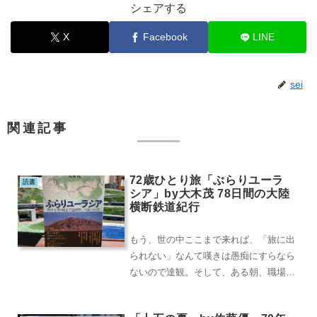
シェアする
X
Facebook
LINE
sei
関連記事
72歳ひとり旅「ぶらりユーラ
読書
シア」by大木茂 78日間の大陸
横断鉄道紀行
もう、世の中ここまで来れば、「旅に出
られない」なんて嘆きは愚痴にすらなら
ないので達観。そして、ある朝、職場で
広げた新聞の三段広告に目が留まり、そ
のままポチッた本...