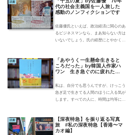
「十五の夏」by佐藤優 70年
読書
代の社会主義国を一人旅した
感動のノンフィクションです
佐藤優氏といえば、政治経済に関心のあ
るビジネスマンなら、まあ知らない方は
いないでしょう。氏の経歴にとやかく言
う人もいると思います。でも、そんな佐
藤優氏が、15歳...
「あやうく一生懸命生きると
読書
ころだった」by韓国人作家ハ
ワン 生き急ぐのに疲れたら
立ち止まろう
私は、自分でも思うんですが、けっこう
急ぎ足で生きてる人間のほうに入る気が
します。すべての人に、時間は均等に与
えられているはずなのに、自分だけ、非
効率に使っている...
【深夜特急】を振り返る写真
読書
旅 #私の深夜特急【香港〜マ
カオ編】