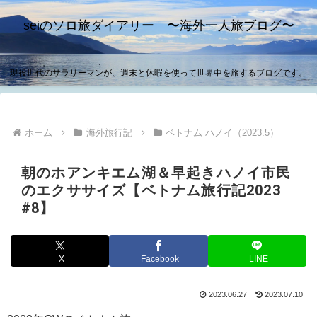
seiのソロ旅ダイアリー 〜海外一人旅ブログ〜
現役世代のサラリーマンが、週末と休暇を使って世界中を旅するブログです。
ホーム
海外旅行記
ベトナム ハノイ（2023.5）
朝のホアンキエム湖＆早起きハノイ市民
のエクササイズ【ベトナム旅行記2023
#8】
X
Facebook
LINE
2023.06.27
2023.07.10