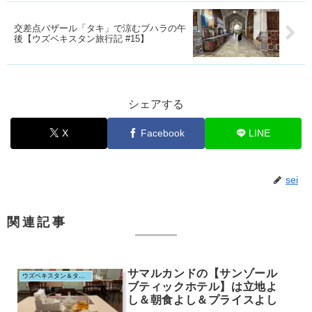
交差点バザール「タキ」で涼むブハラの午
後【ウズベキスタン旅行記 #15】
シェアする
X
Facebook
LINE
sei
関連記事
サマルカンドの【サンゾール
ウズベキスタン＆タジキスタン（2025.8）
ブティックホテル】は立地よ
し＆朝食よし＆プライスよし