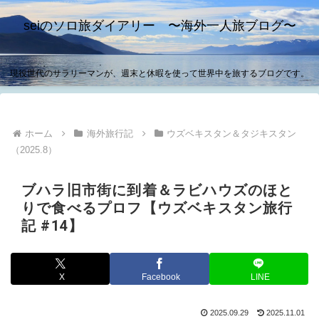
seiのソロ旅ダイアリー 〜海外一人旅ブログ〜
現役世代のサラリーマンが、週末と休暇を使って世界中を旅するブログです。
ホーム
海外旅行記
ウズベキスタン＆タジキスタン
（2025.8）
ブハラ旧市街に到着＆ラビハウズのほと
りで食べるプロフ【ウズベキスタン旅行
記 #14】
X
Facebook
LINE
2025.09.29
2025.11.01