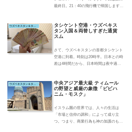
最終日。21：40の飛行機で帰国します。
ブハラから寝台列車でタシケントにやっ
てきて、メト...
タシケント空港・ウズベキス
ウズベキスタン＆タジキスタン（2025.8）
タン入国＆両替しすぎた通貨
スム
さて、ウズベキスタンの首都タシケント
空港に到着。時刻は20時半。日本との時
差は4時間だから、日本時間は夜中過
ぎ。そして、アシアナ航空のビジネスク
ラスを2本乗り継...
中央アジア最大級 ティムール
ウズベキスタン＆タジキスタン（2025.8）
の野望と威厳の象徴「ビビハ
ニム・モスク」
イスラム圏の世界では、人々の生活は
「市場と信仰の調和」によって成り立
つ。つまり、商業行為も神の加護のもと
にあるべきという宗教観が根底にあるの