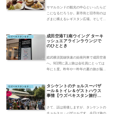
サマルカンドの観光の中心といったらど
こになるだろうか。新市街と旧市街のは
ざまに構えるレギスタン広場。そして、
その北東にある青いモスクが林立するシ
ャーヒズィンダ廟...
成田空港T1南ウイング ターキ
ウズベキスタン＆タジキスタン（2025.8）
ッシュエアラインラウンジで
のひととき
総武横須賀線快速の始発列車で成田空港
へ。9日間に及ぶ旅は会社員にとっては
年に１度。昨年や一昨年の夏の旅が脳裏
をかすめるが、いずれも、人生の楽しみ
を前にとても穏や...
タシケントのチョルスーバザ
ウズベキスタン＆タジキスタン（2025.8）
ール＆トイレ＆ゲストハウス
事情【ウズベキスタン旅行記
#22】
さて、話は前後しますが、タシケントの
チョルスー・バザールです。今日は旅の