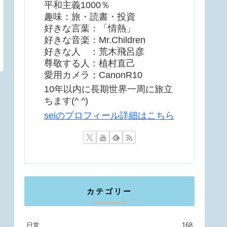
平和主義1000％
趣味：旅・読書・投資
好きな言葉：「情熱」
好きな音楽：Mr.Children
好きな人 ：荒木飛呂彦
尊敬する人：植村直己
愛用カメラ：CanonR10
10年以内に長期世界一周に旅立
ちます(^ ^)
seiのプロフィール詳細はこちら
カテゴリー
日常
168