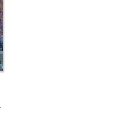
ウ
ン
少
、