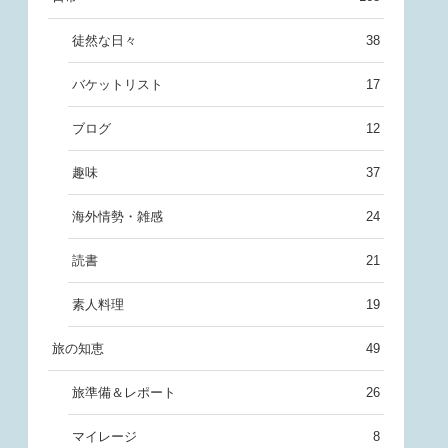
徒然な日々
38
バケットリスト
17
ブログ
12
趣味
37
海外情勢・雑感
24
読書
21
素人料理
19
旅の知恵
49
旅準備＆レポート
26
マイレージ
8