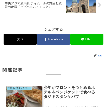
中央アジア最大級 ティムールの野望と威
厳の象徴「ビビハニム・モスク」
シェアする
X
Facebook
LINE
sei
関連記事
少年がフロントをつとめるホ
ウズベキスタン＆タジキスタン（2025.8）
テル＆ペンジケントで食べる
タジキスタンケバブ