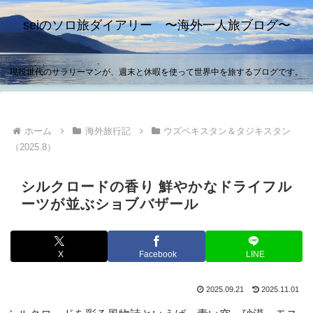
seiのソロ旅ダイアリー 〜海外一人旅ブログ〜
現役世代のサラリーマンが、週末と休暇を使って世界中を旅するブログです。
ホーム
海外旅行記
ウズベキスタン＆タジキスタン
（2025.8）
シルクロードの香り 鮮やかなドライフル
ーツが並ぶショブバザール
X
Facebook
LINE
2025.09.21
2025.11.01