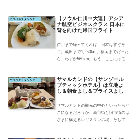
からおもむろに、徒歩圏内のカラーン・
モスクなどをたず...
【ソウル仁川⇒大連】アシア
ウズベキスタン＆タジキスタン（2025.8）
ナ航空ビジネスクラス 日本に
背を向けた帰国フライト
仁川まで帰ってくれば、日本はすぐそ
こ。成田まで1,250km、福岡までだった
ら、わずか560km。もう、ここにはモス
クの姿は見えないし、ニカーブをまとっ
た女性も...
サマルカンドの【サンゾール
ウズベキスタン＆タジキスタン（2025.8）
ブティックホテル】は立地よ
し＆朝食よし＆プライスよし
サマルカンドの観光の中心といったらど
こになるだろうか。新市街と旧市街のは
ざまに構えるレギスタン広場。そして、
その北東にある青いモスクが林立するシ
ャーヒズィンダ廟...