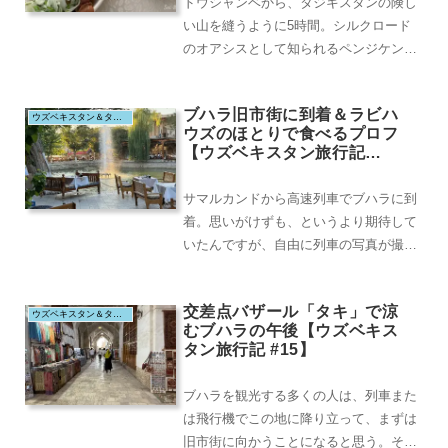
ドウシャンベから、タジキスタンの険し
い山を縫うように5時間。シルクロード
のオアシスとして知られるペンジケント
に到着。助手席とはいえ、一度の休憩も
なく５時間のドラ...
ブハラ旧市街に到着＆ラビハ
ウズベキスタン＆タジキスタン（2025.8）
ウズのほとりで食べるプロフ
【ウズベキスタン旅行記
#14】
サマルカンドから高速列車でブハラに到
着。思いがけずも、というより期待して
いたんですが、自由に列車の写真が撮れ
たので、それこそカッコいい先頭車両と
戯れていたら、一...
交差点バザール「タキ」で涼
ウズベキスタン＆タジキスタン（2025.8）
むブハラの午後【ウズベキス
タン旅行記 #15】
ブハラを観光する多くの人は、列車また
は飛行機でこの地に降り立って、まずは
旧市街に向かうことになると思う。そこ