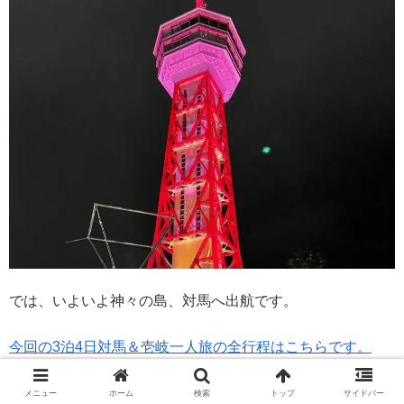
では、いよいよ神々の島、対馬へ出航です。
今回の3泊4日対馬＆壱岐一人旅の全行程はこちらです。
メニュー
ホーム
検索
トップ
サイドバー