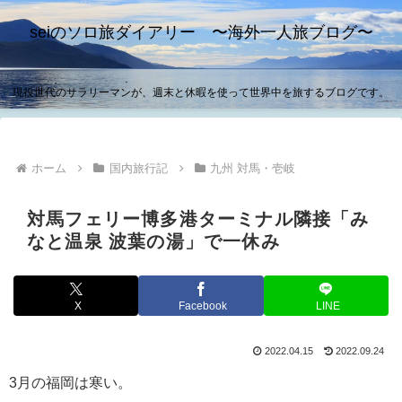
seiのソロ旅ダイアリー 〜海外一人旅ブログ〜
現役世代のサラリーマンが、週末と休暇を使って世界中を旅するブログです。
ホーム
国内旅行記
九州 対馬・壱岐
対馬フェリー博多港ターミナル隣接「み
なと温泉 波葉の湯」で一休み
X
Facebook
LINE
2022.04.15
2022.09.24
3月の福岡は寒い。