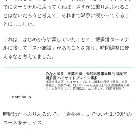
でにターミナルに戻ってくれば、さすがに乗りあぶれるこ
とはないだろうと考えて、それまで温泉に浸かってくるこ
とにしました。
これは、はじめから計算していたことで、博多港ターミナ
ルに接して「スパ施設」があることを知り、時間調整に使
えるなと考えてました。
みなと温泉 波葉の湯 – 天然温泉露天風呂 福岡市
博多区 ベイサイドプレイス博多
福岡市博多区、ベイサイドプレイス博多の日帰り温泉・岩盤
浴施設、波葉の湯。地下800mから汲み上げる天然温泉露天風
呂、岩盤浴サウナ、貸切風呂、エステなど。時間無制限でゆ
っくりできます。
namiha.jp
時間はたっぷりあるので、「岩盤浴」までついた1,700円の
コースをチョイス。