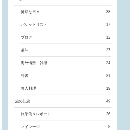
徒然な日々
38
バケットリスト
17
ブログ
12
趣味
37
海外情勢・雑感
24
読書
21
素人料理
19
旅の知恵
49
旅準備＆レポート
26
マイレージ
8