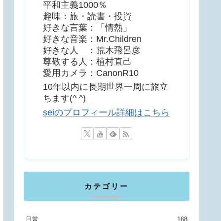
平和主義1000％
趣味：旅・読書・投資
好きな言葉：「情熱」
好きな音楽：Mr.Children
好きな人 ：荒木飛呂彦
尊敬する人：植村直己
愛用カメラ：CanonR10
10年以内に長期世界一周に旅立
ちます(^ ^)
seiのプロフィール詳細はこちら
カテゴリー
日常
168