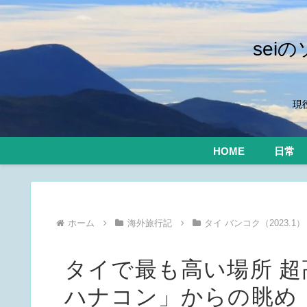
se
現
HOME
日常
ホーム
海外旅行記
タイ バンコク（2023.1）
タイで最も高い場所 
ハナコン」からの眺め【