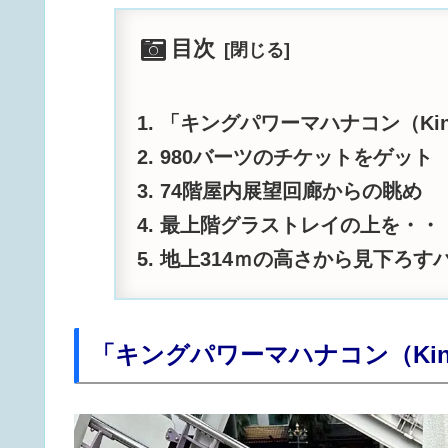
目次
「キングパワーマハナコン（King 
980バーツのチケットをゲット
74階屋内展望回廊からの眺め
最上階グラストレイの上を・・
地上314ｍの高さから見下ろす
「キングパワーマハナコン（King P