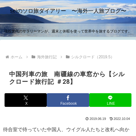
seiのソロ旅ダイアリー 〜海外一人旅ブログ〜
現役世代のサラリーマンが、週末と休暇を使って世界中を旅するブログです。
ホーム
海外旅行記
シルクロード（2019.5）
中国列車の旅 南疆線の車窓から【シル
クロード旅行記 ＃28】
X
Facebook
LINE
2019.06.19
2022.10.04
待合室で待っていた中国人、ウイグル人たちと改札へ向か