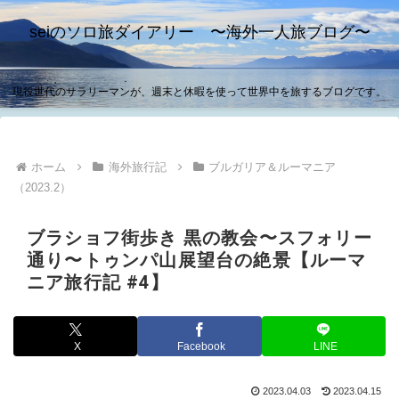
seiのソロ旅ダイアリー 〜海外一人旅ブログ〜
現役世代のサラリーマンが、週末と休暇を使って世界中を旅するブログです。
ホーム
海外旅行記
ブルガリア＆ルーマニア
（2023.2）
ブラショフ街歩き 黒の教会〜スフォリー
通り〜トゥンパ山展望台の絶景【ルーマ
ニア旅行記 #4】
X
Facebook
LINE
2023.04.03
2023.04.15