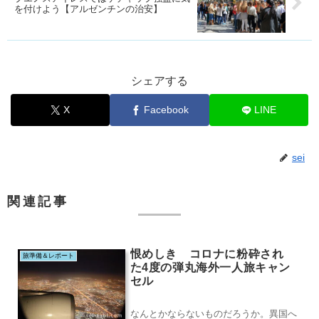
を付けよう【アルゼンチンの治安】
シェアする
X
Facebook
LINE
sei
関連記事
恨めしき コロナに粉砕され
旅準備＆レポート
た4度の弾丸海外一人旅キャン
セル
なんとかならないものだろうか。異国へ