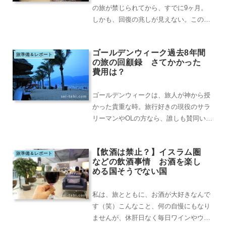
の旅が禁じられてから、すでに9ヶ月。
しかも、回復の兆しが見えない。この野
蛮で秩序のない世の中において、唯一、
異国の大地を一人...
ゴールデンウィーク過去8年間
旅準備＆レポート
の旅の回顧録 さてかかった
費用は？
ゴールデンウィークは、旅人が神から授
かった貴重な時。旅行好きの現役のサラ
リーマンやOLの方なら、誰しも賛同いた
だけるでしょう。夏休み、年末年始、ゴ
ールデンウィー...
【飲酒は禁止？】イスラム圏
旅準備＆レポート
などの飲酒事情 お酒を楽し
める国そうでない国
私は、旅とともに、お酒が大好きなんで
す（笑）こんなこと、何の自慢にもなり
ませんが、休肝日なく毎日ワインやウイ