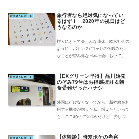
スキーを楽しんでます。当然、機内食で
も、飲み物のオー...
旅行者なら絶対気になってい
旅準備＆レポート
るはず！ 2020年の祝日はど
うなるのか
旅人にとって楽しみな連休。欧米社会の
ように、バカンスに1ヶ月の休暇みたい
なことが望み薄な日本社会において、連
休は旅人にとって、とても楽しみ。連休
に有給休暇をくっ...
【EXグリーン早得】品川始発
旅準備＆レポート
のぞみ79号はお得感抜群＆朝
食受難だったハナシ
外国に行けなくなってから、新幹線を利
用する機会が増えた私。増えたといって
も、ここ3か月で3回めだけど、少しづ
つ、お得な、あるいは便利な乗り方がわ
かってきました。...
【体験談】時差ボケの考察
旅準備＆レポート