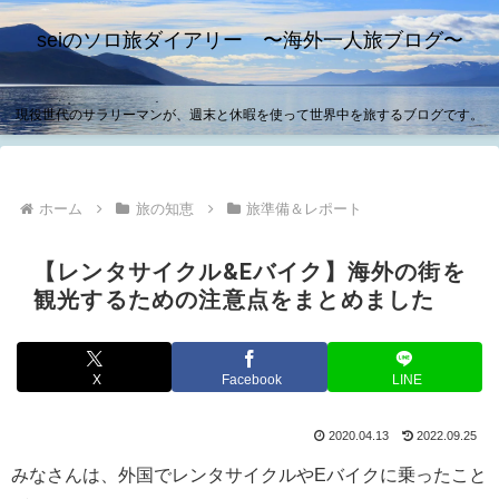
seiのソロ旅ダイアリー 〜海外一人旅ブログ〜
現役世代のサラリーマンが、週末と休暇を使って世界中を旅するブログです。
ホーム
旅の知恵
旅準備＆レポート
【レンタサイクル&Eバイク】海外の街を
観光するための注意点をまとめました
X
Facebook
LINE
2020.04.13
2022.09.25
みなさんは、外国でレンタサイクルやEバイクに乗ったこと