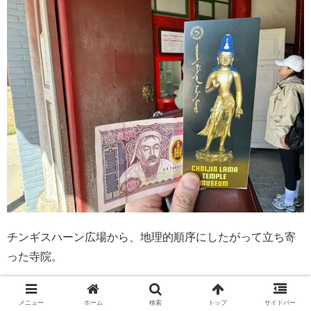
チンギスハーン広場から、地理的順序にしたがって立ち寄
った寺院。
しかし、ここはウランバートルにおいて、最も美しいチベ
メニュー
ホーム
検索
トップ
サイドバー