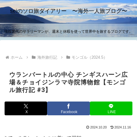
seiのソロ旅ダイアリー 〜海外一人旅ブログ〜
現役世代のサラリーマンが、週末と休暇を使って世界中を旅するブログです。
ホーム
海外旅行記
モンゴル（2024.5）
ウランバートルの中心 チンギスハーン広
場＆チョイジンラマ寺院博物館【モンゴ
ル旅行記 #3】
X
Facebook
LINE
2024.10.20
2024.11.16