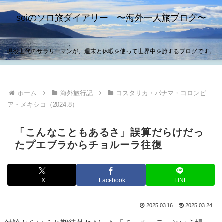
seiのソロ旅ダイアリー 〜海外一人旅ブログ〜
現役世代のサラリーマンが、週末と休暇を使って世界中を旅するブログです。
ホーム
海外旅行記
コスタリカ・パナマ・コロンビ
ア・メキシコ（2024.8）
「こんなこともあるさ」誤算だらけだっ
たプエブラからチョルーラ往復
X
Facebook
LINE
2025.03.16
2025.03.24