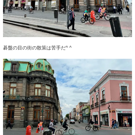
碁盤の目の街の散策は苦手だ^ ^