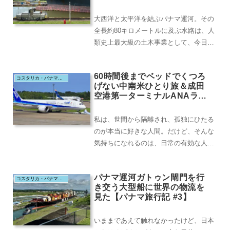
大西洋と太平洋を結ぶパナマ運河。その
全長約80キロメートルに及ぶ水路は、人
類史上最大級の土木事業として、今日も
世界の物流を支える生命線として稼働し
続けている。こ...
60時間後までベッドでくつろ
コスタリカ・パナマ・コロンビア・メキシコ（2024.8）
げない中南米ひとり旅＆成田
空港第一ターミナルANAラウ
ンジでのひととき
私は、世間から隔離され、孤独にひたる
のが本当に好きな人間。だけど、そんな
気持ちになれるのは、日常の有効な人と
の繋がりがあるからだろう。だから、旅
に出て孤独にひた...
パナマ運河ガトゥン閘門を行
コスタリカ・パナマ・コロンビア・メキシコ（2024.8）
き交う大型船に世界の物流を
見た【パナマ旅行記 #3】
いままであえて触れなかったけど、日本