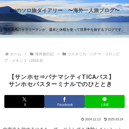
seiのソロ旅ダイアリー 〜海外一人旅ブログ〜
現役世代のサラリーマンが、週末と休暇を使って世界中を旅するブログです。
ホーム
海外旅行記
コスタリカ・パナマ・コロンビ
ア・メキシコ（2024.8）
【サンホセ⇒パナマシティTICAバス】
サンホセバスターミナルでのひととき
X
Facebook
LINE
2024.12.13
2025.03.24