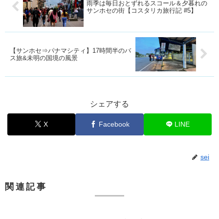
雨季は毎日おとずれるスコール＆夕暮れの
サンホセの街【コスタリカ旅行記 #5】
【サンホセ⇒パナマシティ】17時間半のバ
ス旅&未明の国境の風景
シェアする
X
Facebook
LINE
sei
関連記事