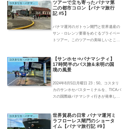
ツアーで立ち寄ったパナマ第
コスタリカ・パナマ・コロンビア・メキシコ（2024.8）
二の都市コロン【パナマ旅行
記 #5】
パナマ運河のガトゥン閘門と世界遺産の
サン・ロレンソ要塞をめぐるプライベー
トツアー。このツアーの美味しいところ
は、帰途にパナマ第二の都市コロンを瞥
見させてくれると...
【サンホセ⇒パナマシティ】
コスタリカ・パナマ・コロンビア・メキシコ（2024.8）
17時間半のバス旅&未明の国
境の風景
2024年8月5日月曜日 23：50。コスタリ
カのサンホセバスターミナルを、TICAバ
スの国際線パナマシティ行きが発車しま
した。動画での様子はこちらです。サン
ホ...
世界貿易の日常 パナマ運河ミ
コスタリカ・パナマ・コロンビア・メキシコ（2024.8）
ラフローレス閘門のショータ
イム【パナマ旅行記 #9】