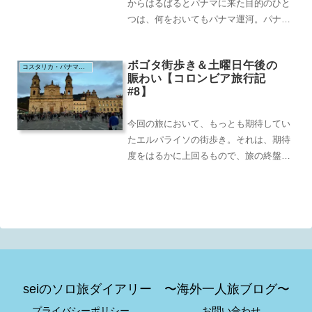
からはるばるとパナマに来た目的のひと
つは、何をおいてもパナマ運河。パナマ
という国の位置がどこにあるかわからな
い人でも、「パナ...
ボゴタ街歩き＆土曜日午後の
コスタリカ・パナマ・コロンビア・メキシコ（2024.8）
賑わい【コロンビア旅行記
#8】
今回の旅において、もっとも期待してい
たエルパライソの街歩き。それは、期待
度をはるかに上回るもので、旅の終盤だ
ったこともあって、物語でいえばちょう
ど起承転結の転を...
seiのソロ旅ダイアリー 〜海外一人旅ブログ〜
プライバシーポリシー
お問い合わせ