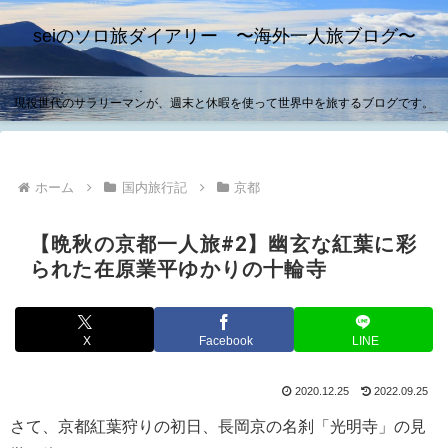
seiのソロ旅ダイアリー 〜海外一人旅ブログ〜
現役世代のサラリーマンが、週末と休暇を使って世界中を旅するブログです。
ホーム
国内旅行記
京都
【晩秋の京都一人旅#2】幽玄な紅葉に彩
られた在原業平ゆかりの十輪寺
X
Facebook
LINE
2020.12.25
2022.09.25
さて、京都紅葉狩りの初日、長岡京の名刹「光明寺」の見