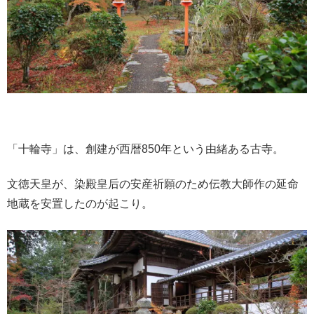
「十輪寺」は、創建が西暦850年という由緒ある古寺。
文徳天皇が、染殿皇后の安産祈願のため伝教大師作の延命
地蔵を安置したのが起こり。