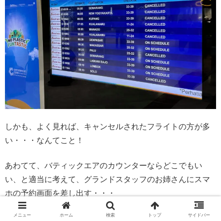
しかも、よく見れば、キャンセルされたフライトの方が多
い・・・なんてこと！
あわてて、バティックエアのカウンターならどこでもい
い、と適当に考えて、グランドスタッフのお姉さんにスマ
ホの予約画面を差し出す・・・
メニュー
ホーム
検索
トップ
サイドバー
と、なにも問題なく発券してくれた。よかっ