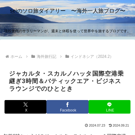
seiのソロ旅ダイアリー 〜海外一人旅ブログ〜
現役世代のサラリーマンが、週末と休暇を使って世界中を旅するブログです。
ホーム
海外旅行記
インドネシア（2024.2）
ジャカルタ・スカルノハッタ国際空港乗
継ぎ3時間＆バティックエア・ビジネス
ラウンジでのひととき
X
Facebook
LINE
2024.07.23
2024.09.21