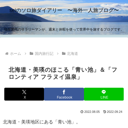
seiのソロ旅ダイアリー 〜海外一人旅ブログ〜
現役世代のサラリーマンが、週末と休暇を使って世界中を旅するブログです。
ホーム
国内旅行記
北海道
北海道・美瑛のほこる「青い池」＆「フ
ロンティア フラヌイ温泉」
X
Facebook
LINE
2022.08.05
2022.09.24
北海道・美瑛地区にある「青い池」。