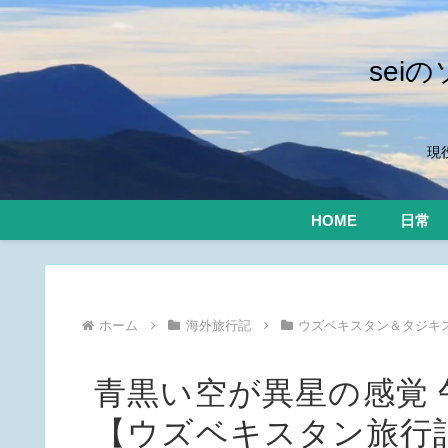
se
現
HOME
日常
ホーム
海外旅行記
ウズベキスタン＆タジキスタ
青黒い空が異星の感覚
【ウズベキスタン旅行記