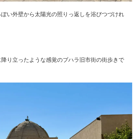
っぽい外壁から太陽光の照りっ返しを浴びつづけれ
に降り立ったような感覚のブハラ旧市街の街歩きで