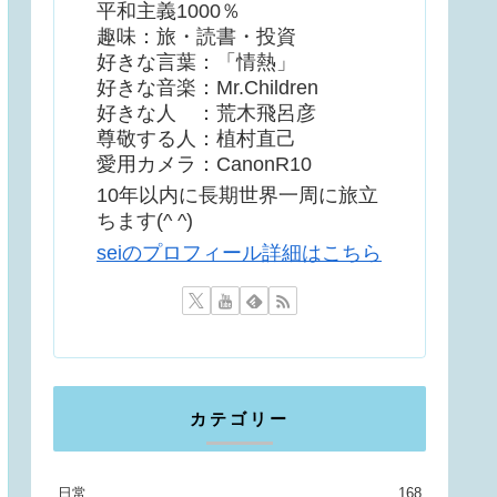
平和主義1000％
趣味：旅・読書・投資
好きな言葉：「情熱」
好きな音楽：Mr.Children
好きな人 ：荒木飛呂彦
尊敬する人：植村直己
愛用カメラ：CanonR10
10年以内に長期世界一周に旅立
ちます(^ ^)
seiのプロフィール詳細はこちら
カテゴリー
日常
168