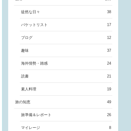
徒然な日々
38
バケットリスト
17
ブログ
12
趣味
37
海外情勢・雑感
24
読書
21
素人料理
19
旅の知恵
49
旅準備＆レポート
26
マイレージ
8