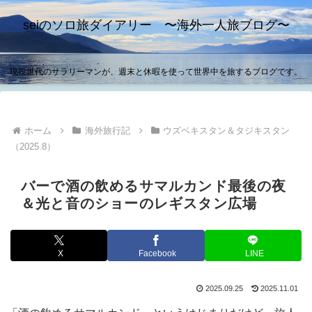
seiのソロ旅ダイアリー 〜海外一人旅ブログ〜
現役世代のサラリーマンが、週末と休暇を使って世界中を旅するブログです。
ホーム
海外旅行記
ウズベキスタン＆タジキスタン
（2025.8）
バーで酒の飲めるサマルカンド最後の夜
＆光と音のショーのレギスタン広場
X
Facebook
LINE
2025.09.25
2025.11.01