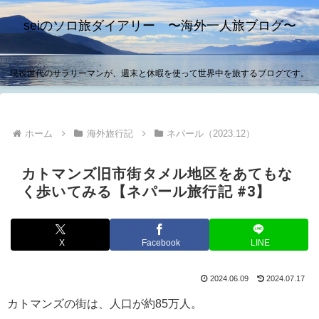
seiのソロ旅ダイアリー 〜海外一人旅ブログ〜
現役世代のサラリーマンが、週末と休暇を使って世界中を旅するブログです。
ホーム
海外旅行記
ネパール（2023.12）
カトマンズ旧市街タメル地区をあてもな
く歩いてみる【ネパール旅行記 #3】
X
Facebook
LINE
2024.06.09
2024.07.17
カトマンズの街は、人口が約85万人。