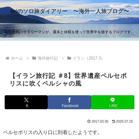
seiのソロ旅ダイアリー 〜海外一人旅ブログ〜
現役世代のサラリーマンが、週末と休暇を使って世界中を旅するブログです。
ホーム
海外旅行記
イラン（2017.3）
【イラン旅行記 ＃8】世界遺産ペルセポ
リスに吹くペルシャの風
X
Facebook
LINE
2017.03.30
2025.07.15
ペルセポリスの入り口に到着したようです。