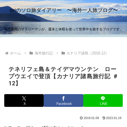
seiのソロ旅ダイアリー 〜海外一人旅ブログ〜
現役世代のサラリーマンが、週末と休暇を使って世界中を旅するブログです。
ホーム
海外旅行記
カナリア諸島（2018.12）
テネリフェ島＆テイデマウンテン ロー
プウエイで登頂【カナリア諸島旅行記 ＃
12】
X
Facebook
LINE
2019.01.09
2023.01.19