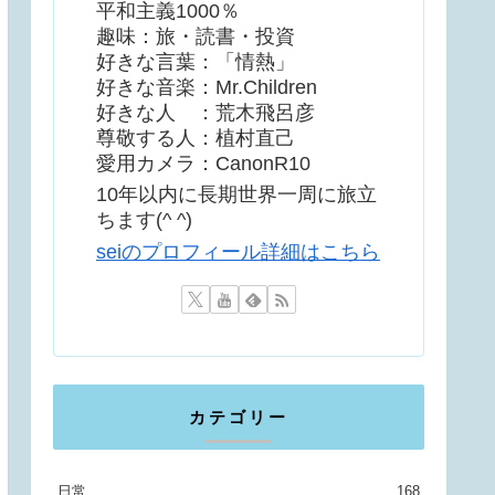
平和主義1000％
趣味：旅・読書・投資
好きな言葉：「情熱」
好きな音楽：Mr.Children
好きな人 ：荒木飛呂彦
尊敬する人：植村直己
愛用カメラ：CanonR10
10年以内に長期世界一周に旅立
ちます(^ ^)
seiのプロフィール詳細はこちら
カテゴリー
日常
168