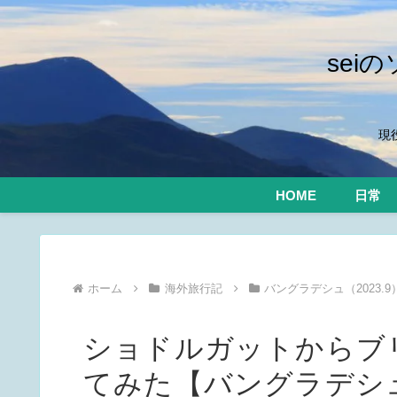
se
現
HOME
日常
ホーム
海外旅行記
バングラデシュ（2023.9
ショドルガットからブ
てみた【バングラデシュ