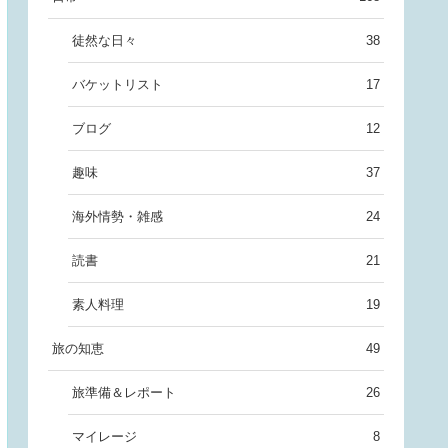
徒然な日々
38
バケットリスト
17
ブログ
12
趣味
37
海外情勢・雑感
24
読書
21
素人料理
19
旅の知恵
49
旅準備＆レポート
26
マイレージ
8