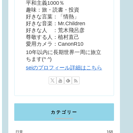
平和主義1000％
趣味：旅・読書・投資
好きな言葉：「情熱」
好きな音楽：Mr.Children
好きな人 ：荒木飛呂彦
尊敬する人：植村直己
愛用カメラ：CanonR10
10年以内に長期世界一周に旅立
ちます(^ ^)
seiのプロフィール詳細はこちら
カテゴリー
日常
168