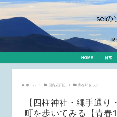
se
現
HOME
日常
ホーム
国内旅行記
青春18きっぷ
【四柱神社・繩手通り
町を歩いてみる【青春