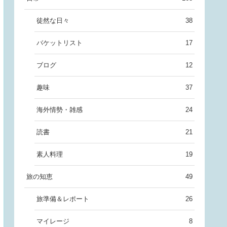
徒然な日々
38
バケットリスト
17
ブログ
12
趣味
37
海外情勢・雑感
24
読書
21
素人料理
19
旅の知恵
49
旅準備＆レポート
26
マイレージ
8