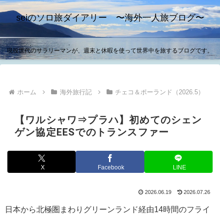
seiのソロ旅ダイアリー 〜海外一人旅ブログ〜
現役世代のサラリーマンが、週末と休暇を使って世界中を旅するブログです。
ホーム
海外旅行記
チェコ＆ポーランド（2026.5）
【ワルシャワ⇒プラハ】初めてのシェン
ゲン協定EESでのトランスファー
X
Facebook
LINE
2026.06.19
2026.07.26
日本から北極圏まわりグリーンランド経由14時間のフライ