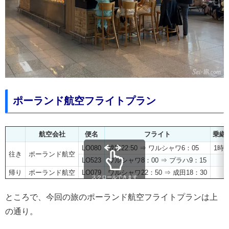
ポーランド航空フライトプラン
航空会社
便名
フライト
乗継
LO080
成田22:50 ⇒ ワルシャワ6：05
1時間
往き
ポーランド航空
LO523
ワルシャワ8：00 ⇒ プラハ9：15
帰り
ポーランド航空
LO079
ワルシャワ22：50 ⇒ 成田18：30
スクロールできます
ところで、今回の旅のポーランド航空フライトプランは上
の通り。